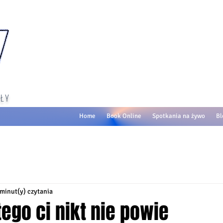
ŁY
Home
Book Online
Spotkania na żywo
Bl
 minut(y) czytania
 - tego ci nikt nie powie