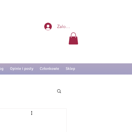
Zaloguj się
og
Opinie i posty
Członkowie
Sklep