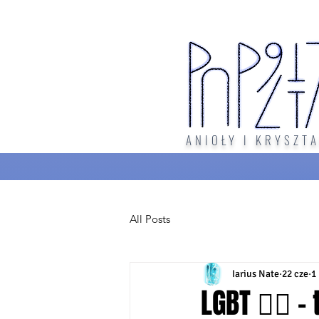
ANIOŁY I KRYSZTA
All Posts
Iarius Nate
22 cze
1
LGBT 🏳️‍🌈