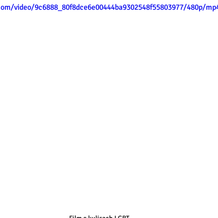
c.com/video/9c6888_80f8dce6e00444ba9302548f55803977/480p/mp4