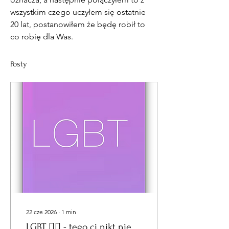
wszystkim czego uczyłem się ostatnie 
20 lat, postanowiłem że będę robił to 
co robię dla Was. 
Posty
22 cze 2026
∙
1
min
LGBT 🏳️‍🌈 - tego ci nikt nie