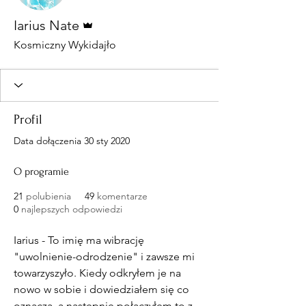
Administrator
Iarius Nate
Kosmiczny Wykidajło
Profil
Data dołączenia 30 sty 2020
O programie
21
polubienia
49
komentarze
0
najlepszych odpowiedzi
Iarius - To imię ma wibrację 
"uwolnienie-odrodzenie" i zawsze mi 
towarzyszyło. Kiedy odkryłem je na 
nowo w sobie i dowiedziałem się co 
oznacza, a następnie połączyłem to z 