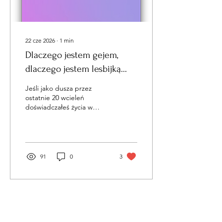
22 cze 2026
∙
1
min
Dlaczego jestem gejem,
dlaczego jestem lesbijką...
Jeśli jako dusza przez
ostatnie 20 wcieleń
doświadczałeś życia w
kobiecej polaryzacji i na to
wcielenie postanowiłeś
doświadczyć bycie
mężczyzną to masz w duszy
wspomnienia o tym że
91
0
3
zawsze kochałeś mężczyzn i
to potrafisz najlepiej...