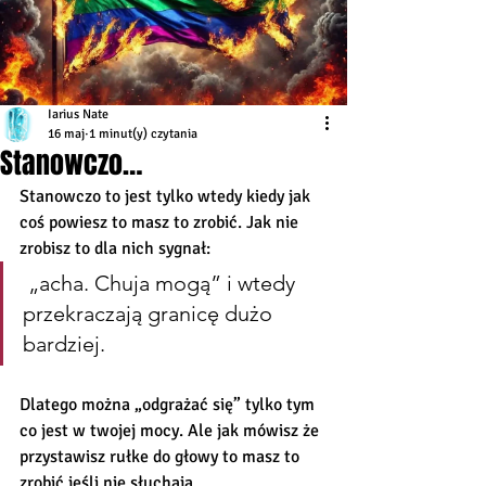
Iarius Nate
16 maj
1 minut(y) czytania
Stanowczo…
Stanowczo to jest tylko wtedy kiedy jak 
coś powiesz to masz to zrobić. Jak nie 
zrobisz to dla nich sygnał:
 „acha. Chuja mogą” i wtedy 
przekraczają granicę dużo 
bardziej. 
Dlatego można „odgrażać się” tylko tym 
co jest w twojej mocy. Ale jak mówisz że 
przystawisz rułke do głowy to masz to 
zrobić jeśli nie słuchają. 