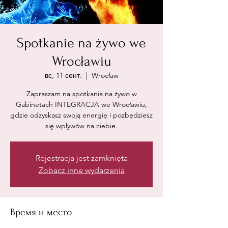
Spotkanie na żywo we
Wrocławiu
вс, 11 сент.
  |  
Wrocław
Zapraszam na spotkania na żywo w
Gabinetach INTEGRACJA we Wrocławiu,
gdzie odzyskasz swoją energię i pozbędziesz
się wpływów na ciebie.
Rejestracja jest zamknięta
Zobacz inne wydarzenia
Время и место