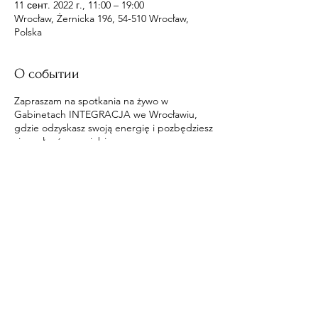
11 сент. 2022 г., 11:00 – 19:00
Wrocław, Żernicka 196, 54-510 Wrocław,
Polska
О событии
Zapraszam na spotkania na żywo w
Gabinetach INTEGRACJA we Wrocławiu,
gdzie odzyskasz swoją energię i pozbędziesz
się wpływów na ciebie.
Поделиться