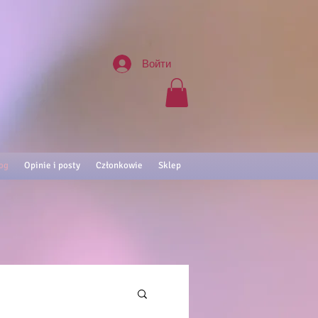
Войти
og
Opinie i posty
Członkowie
Sklep