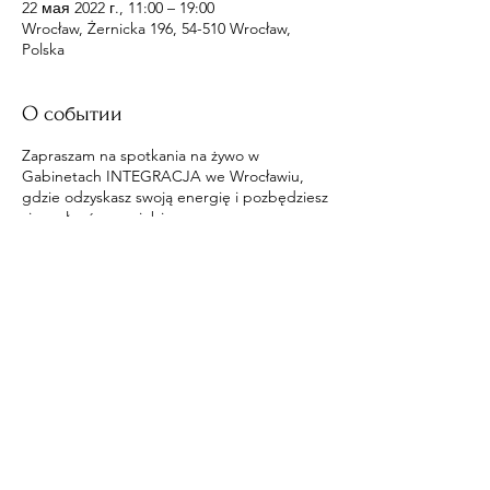
22 мая 2022 г., 11:00 – 19:00
Wrocław, Żernicka 196, 54-510 Wrocław,
Polska
О событии
Zapraszam na spotkania na żywo w
Gabinetach INTEGRACJA we Wrocławiu,
gdzie odzyskasz swoją energię i pozbędziesz
się wpływów na ciebie.
Поделиться