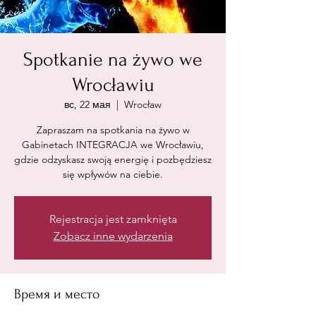
Spotkanie na żywo we
Wrocławiu
вс, 22 мая
  |  
Wrocław
Zapraszam na spotkania na żywo w
Gabinetach INTEGRACJA we Wrocławiu,
gdzie odzyskasz swoją energię i pozbędziesz
się wpływów na ciebie.
Rejestracja jest zamknięta
Zobacz inne wydarzenia
Время и место