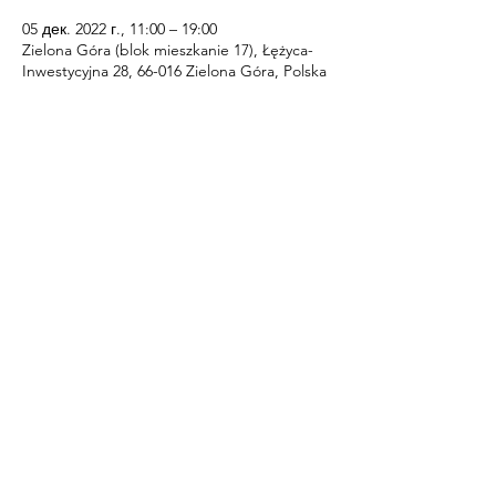
05 дек. 2022 г., 11:00 – 19:00
Zielona Góra (blok mieszkanie 17), Łężyca-
Inwestycyjna 28, 66-016 Zielona Góra, Polska
Поделиться
​© 2020 by Engel und Iarius.
Proudly created with
Wix.com