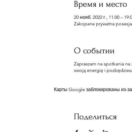
Время и место
20 нояб. 2022 г., 11:00 – 19:
Zakopane prywatna posesja.
О событии
Zapraszam na spotkania na 
swoją energię i pozbędzies
Карты Google заблокированы из-за
Поделиться