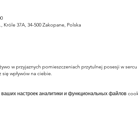
00
, Króle 37A, 34-500 Zakopane, Polska
żywo w przyjaznych pomieszczeniach przytulnej posesji w sercu
z się wpływów na ciebie.
 ваших настроек аналитики и функциональных файлов cook