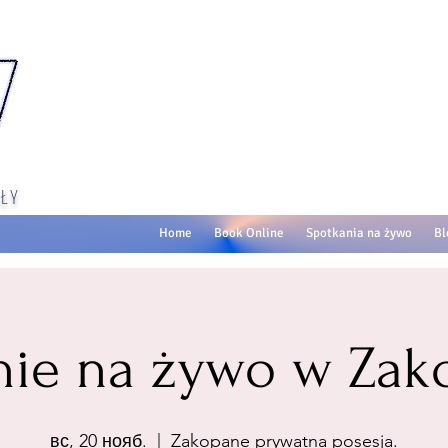
ŁY
Home
Book Online
Spotkania na żywo
Bl
nie na żywo w Za
вс, 20 нояб.
  |  
Zakopane prywatna posesja.