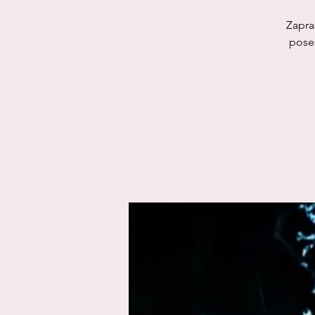
Zapra
poses