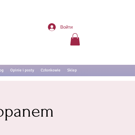
Войти
og
Opinie i posty
Członkowie
Sklep
kopanem