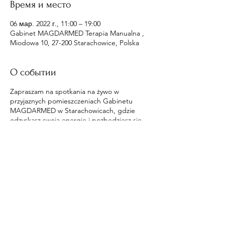
Время и место
06 мар. 2022 г., 11:00 – 19:00
Gabinet MAGDARMED Terapia Manualna ,
Miodowa 10, 27-200 Starachowice, Polska
О событии
Zapraszam na spotkania na żywo w
przyjaznych pomieszczeniach Gabinetu
MAGDARMED w Starachowicach, gdzie
odzyskasz swoją energię i pozbędziesz się
wpływów na ciebie.
Поделиться