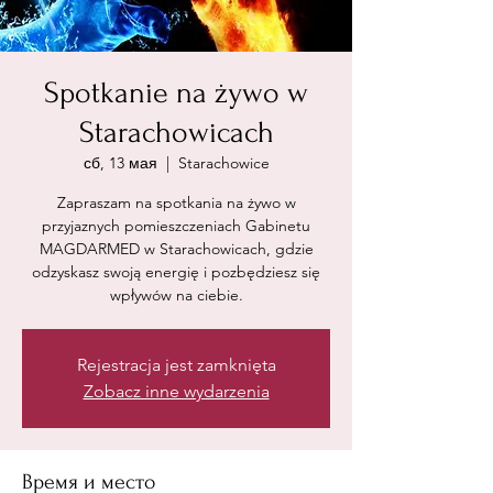
Spotkanie na żywo w
Starachowicach
сб, 13 мая
  |  
Starachowice
Zapraszam na spotkania na żywo w
przyjaznych pomieszczeniach Gabinetu
MAGDARMED w Starachowicach, gdzie
odzyskasz swoją energię i pozbędziesz się
wpływów na ciebie.
Rejestracja jest zamknięta
Zobacz inne wydarzenia
Время и место