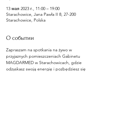
13 мая 2023 г., 11:00 – 19:00
Starachowice, Jana Pawła II 8, 27-200
Starachowice, Polska
О событии
Zapraszam na spotkania na żywo w 
przyjaznych pomieszczeniach Gabinetu 
MAGDARMED w Starachowicach, gdzie 
odzyskasz swoją energię i pozbędziesz się 
wpływów na ciebie.
Поделиться