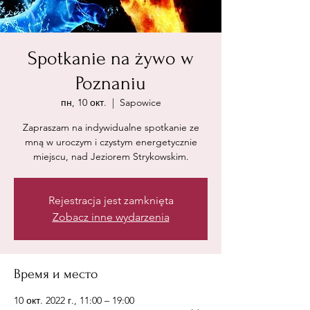
Spotkanie na żywo w
Poznaniu
пн, 10 окт.
  |  
Sapowice
Zapraszam na indywidualne spotkanie ze
mną w uroczym i czystym energetycznie
miejscu, nad Jeziorem Strykowskim.
Rejestracja jest zamknięta
Zobacz inne wydarzenia
Время и место
10 окт. 2022 г., 11:00 – 19:00