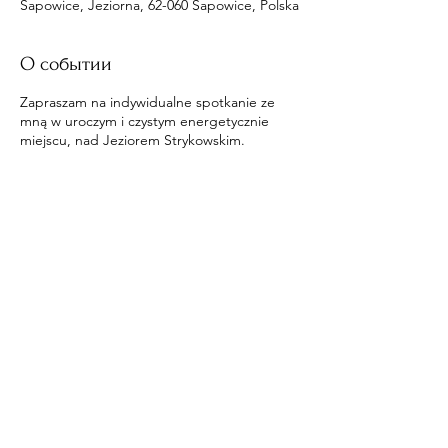
Sapowice, Jeziorna, 62-060 Sapowice, Polska
О событии
Zapraszam na indywidualne spotkanie ze
mną w uroczym i czystym energetycznie
miejscu, nad Jeziorem Strykowskim.
Поделиться
​© 2020 by Engel und Iarius.
Proudly created with
Wix.com