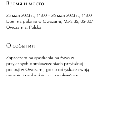
Время и место
25 мая 2023 г., 11:00 – 26 мая 2023 г., 11:00
Dom na polanie w Owczarni, Mała 35, 05-807
Owczarnia, Polska
О событии
Zapraszam na spotkania na żywo w
przyjaznych pomieszczeniach przytulnej
posesji w Owczarni, gdzie odzyskasz swoją
energię i pozbędziesz się wpływów na
ciebie.
Поделиться