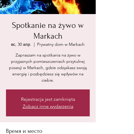
Spotkanie na żywo w
Markach
вс, 30 апр.
  |  
Prywatny dom w Markach
Zapraszam na spotkania na żywo w
przyjaznych pomieszczeniach przytulnej
posesji w Markach, gdzie odzyskasz swoją
energię i pozbędziesz się wpływów na
ciebie.
Rejestracja jest zamknięta
Zobacz inne wydarzenia
Время и место