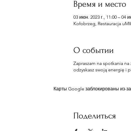
Время и место
03 июн. 2023 г., 11:00 – 04 и
Kołobrzeg, Restauracja uMI
О событии
Zapraszam na spotkania na
odzyskasz swoją energię i 
Карты Google заблокированы из-за
Поделиться