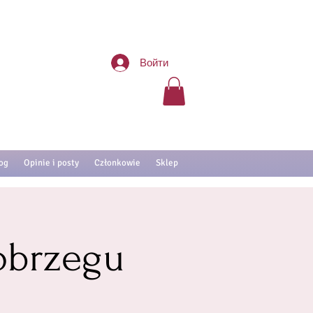
Войти
og
Opinie i posty
Członkowie
Sklep
obrzegu