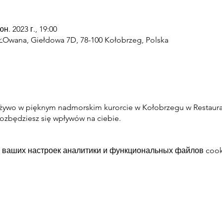
юн. 2023 г., 19:00
ŁOwana, Giełdowa 7D, 78-100 Kołobrzeg, Polska
 żywo w pięknym nadmorskim kurorcie w Kołobrzegu w Restaura
pozbędziesz się wpływów na ciebie.
 ваших настроек аналитики и функциональных файлов cook