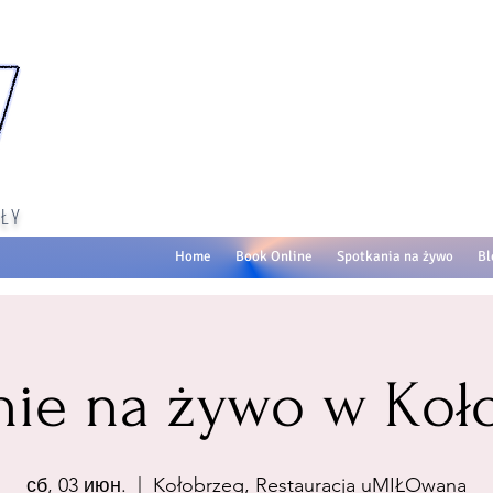
ŁY
Home
Book Online
Spotkania na żywo
Bl
nie na żywo w Koł
сб, 03 июн.
  |  
Kołobrzeg, Restauracja uMIŁOwana