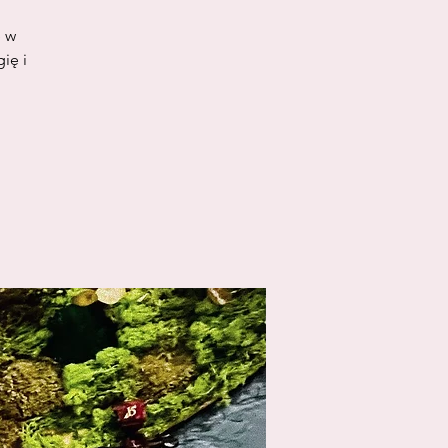
e w
ię i