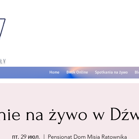
ŁY
Home
Book Online
Spotkania na żywo
Bl
nie na żywo w Dźw
пт, 29 июл.
  |  
Pensjonat Dom Misia Ratownika