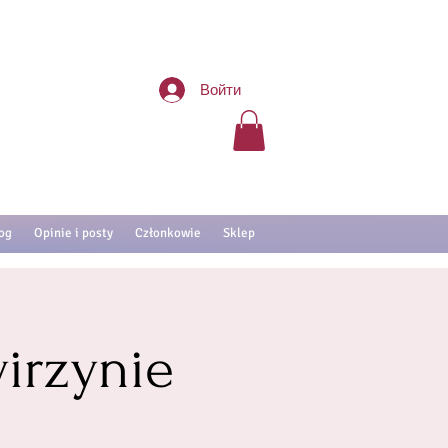
Войти
og
Opinie i posty
Członkowie
Sklep
irzynie