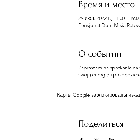
Время и место
29 июл. 2022 г., 11:00 – 19:0
Pensjonat Dom Misia Ratown
О событии
Zapraszam na spotkania na
swoją energię i pozbędzies
Карты Google заблокированы из-за
Поделиться