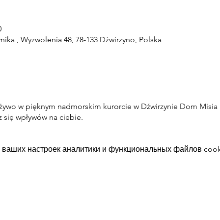
0
ika , Wyzwolenia 48, 78-133 Dźwirzyno, Polska
 żywo w pięknym nadmorskim kurorcie w Dźwirzynie Dom Misia 
z się wpływów na ciebie.
 ваших настроек аналитики и функциональных файлов cook