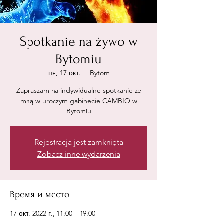
Spotkanie na żywo w
Bytomiu
пн, 17 окт.
  |  
Bytom
Zapraszam na indywidualne spotkanie ze
mną w uroczym gabinecie CAMBIO w
Bytomiu
Rejestracja jest zamknięta
Zobacz inne wydarzenia
Время и место
17 окт. 2022 г., 11:00 – 19:00