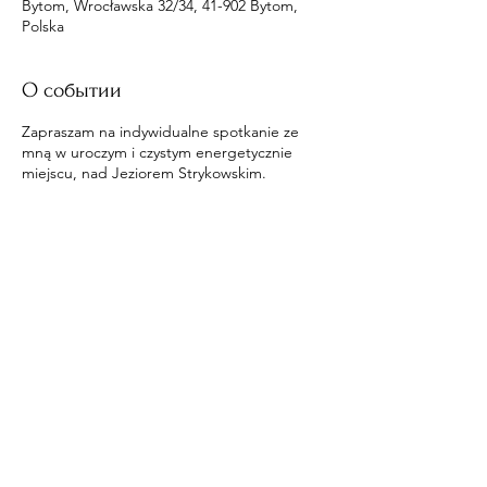
Bytom, Wrocławska 32/34, 41-902 Bytom,
Polska
О событии
Zapraszam na indywidualne spotkanie ze
mną w uroczym i czystym energetycznie
miejscu, nad Jeziorem Strykowskim.
Поделиться
​© 2020 by Engel und Iarius.