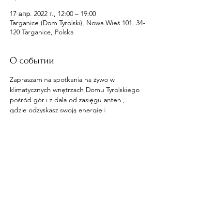
17 апр. 2022 г., 12:00 – 19:00
Targanice (Dom Tyrolski), Nowa Wieś 101, 34-
120 Targanice, Polska
О событии
Zapraszam na spotkania na żywo w 
klimatycznych wnętrzach Domu Tyrolskiego 
pośród gór i z dala od zasięgu anten , 
gdzie odzyskasz swoją energię i 
pozbędziesz się wpływów na ciebie.
Поделиться