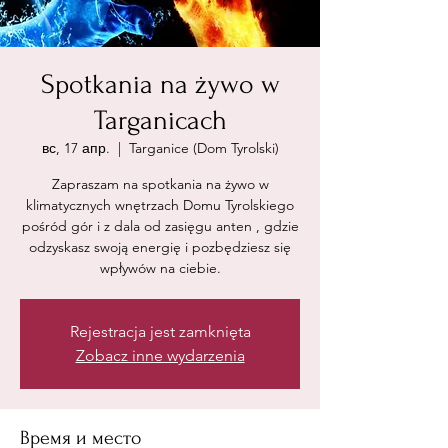
Spotkania na żywo w
Targanicach
вс, 17 апр.
  |  
Targanice (Dom Tyrolski)
Zapraszam na spotkania na żywo w
klimatycznych wnętrzach Domu Tyrolskiego
pośród gór i z dala od zasięgu anten , gdzie
odzyskasz swoją energię i pozbędziesz się
wpływów na ciebie.
Rejestracja jest zamknięta
Zobacz inne wydarzenia
Время и место