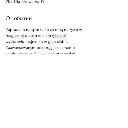
Piła, Piła, Browarna 19
О событии
Zapraszam na spotkanie ze mną na żywo w 
magicznej przestrzeni sprzyjającej 
wyciszeniu i zajrzeniu w głąb siebie. 
Zaawansowanym pokazuję jak samemu 
siebie oczyszczać i uwalniać oraz scalać.
Поделиться