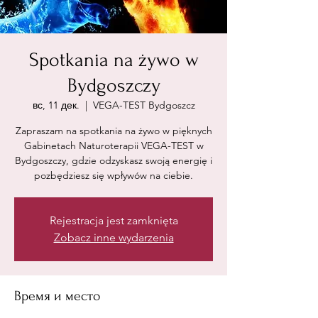
Spotkania na żywo w
Bydgoszczy
вс, 11 дек.
  |  
VEGA-TEST Bydgoszcz
Zapraszam na spotkania na żywo w pięknych
Gabinetach Naturoterapii VEGA-TEST w
Bydgoszczy, gdzie odzyskasz swoją energię i
pozbędziesz się wpływów na ciebie.
Rejestracja jest zamknięta
Zobacz inne wydarzenia
Время и место