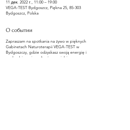
11 дек. 2022 г., 11:00 – 19:00
VEGA-TEST Bydgoszcz, Piękna 25, 85-303
Bydgoszcz, Polska
О событии
Zapraszam na spotkania na żywo w pięknych
Gabinetach Naturoterapii VEGA-TEST w
Bydgoszczy, gdzie odzyskasz swoją energię i
pozbędziesz się wpływów na ciebie.
Поделиться