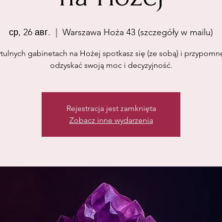
ср, 26 авг.
  |  
Warszawa Hoża 43 (szczegóły w mailu)
tulnych gabinetach na Hożej spotkasz się (ze sobą) i przypomnę
odzyskać swoją moc i decyzyjność.
Rejestracja jest zamknięta
Zobacz inne wydarzenia