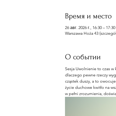
Время и место
26 авг. 2026 г., 16:30 – 17:30
Warszawa Hoża 43 (szczegóły
О событии
Sesja Uwolnienie to czas w 
dlaczego pewne rzeczy wyglą
cząstek duszy, a to owocuje
życie duchowe kwitło na wsz
w pełni zrozumienia, doświa