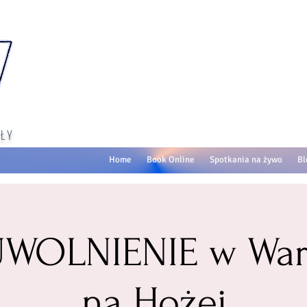
ŁY
Home
Book Online
Spotkania na żywo
Bl
 UWOLNIENIE w War
na Hożej