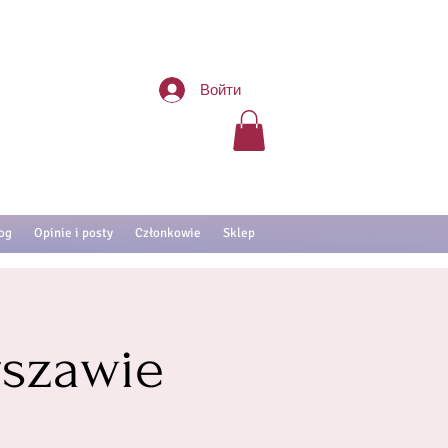
Войти
og
Opinie i posty
Członkowie
Sklep
szawie