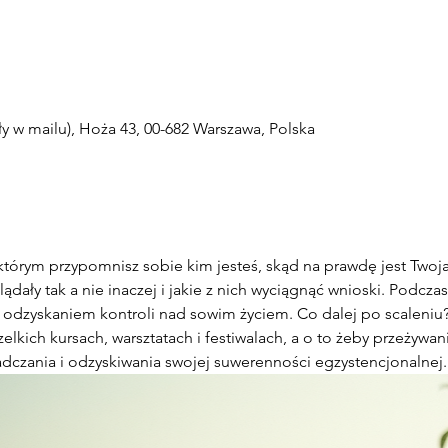
 w mailu), Hoża 43, 00-682 Warszawa, Polska
którym przypomnisz sobie kim jesteś, skąd na prawdę jest Twoj
dały tak a nie inaczej i jakie z nich wyciągnąć wnioski. Podczas
 odzyskaniem kontroli nad sowim życiem. Co dalej po scaleniu? 
elkich kursach, warsztatach i festiwalach, a o to żeby przeżywan
dczania i odzyskiwania swojej suwerenności egzystencjonalnej.