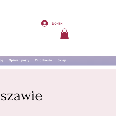
Войти
og
Opinie i posty
Członkowie
Sklep
szawie