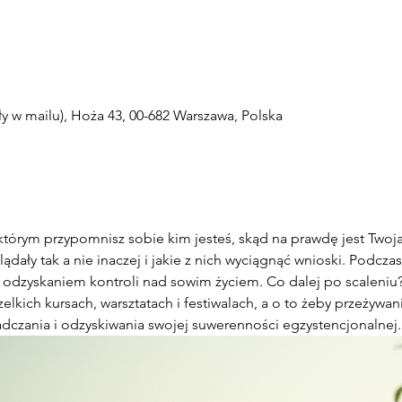
 w mailu), Hoża 43, 00-682 Warszawa, Polska
którym przypomnisz sobie kim jesteś, skąd na prawdę jest Twoj
dały tak a nie inaczej i jakie z nich wyciągnąć wnioski. Podczas
 odzyskaniem kontroli nad sowim życiem. Co dalej po scaleniu? 
elkich kursach, warsztatach i festiwalach, a o to żeby przeżywan
dczania i odzyskiwania swojej suwerenności egzystencjonalnej.