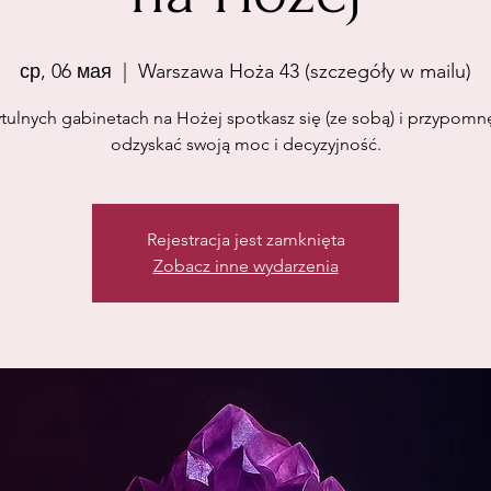
ср, 06 мая
  |  
Warszawa Hoża 43 (szczegóły w mailu)
tulnych gabinetach na Hożej spotkasz się (ze sobą) i przypomnę
odzyskać swoją moc i decyzyjność.
Rejestracja jest zamknięta
Zobacz inne wydarzenia