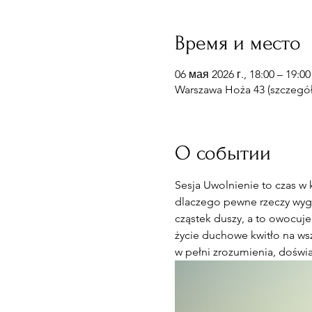
Время и место
06 мая 2026 г., 18:00 – 19:00
Warszawa Hoża 43 (szczegóły
О событии
Sesja Uwolnienie to czas w 
dlaczego pewne rzeczy wyglą
cząstek duszy, a to owocuje
życie duchowe kwitło na wsz
w pełni zrozumienia, doświa