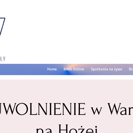
ŁY
Home
Book Online
Spotkania na żywo
Bl
 UWOLNIENIE w War
na Hożej