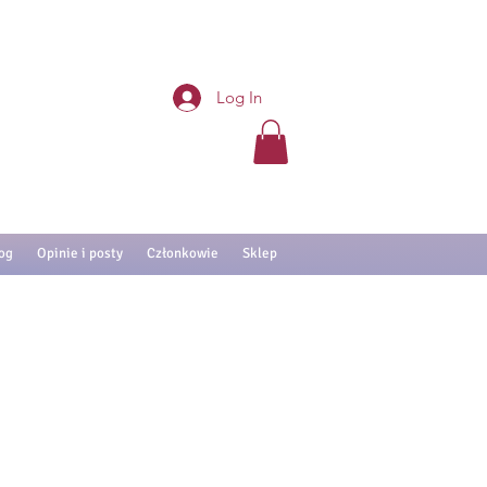
Log In
og
Opinie i posty
Członkowie
Sklep