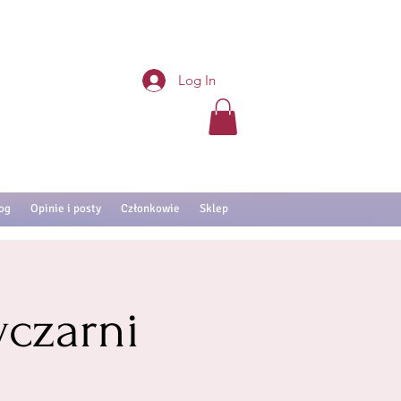
Log In
og
Opinie i posty
Członkowie
Sklep
czarni