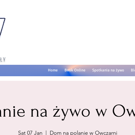
ŁY
Home
Book Online
Spotkania na żywo
Bl
anie na żywo w Ow
Sat 07 Jan
  |  
Dom na polanie w Owczarni