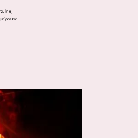
tulnej
 wpływów