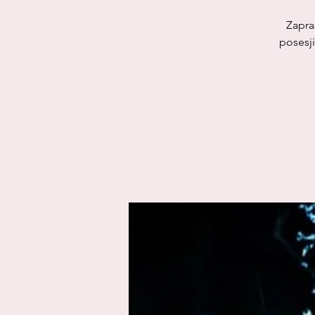
Zapra
posesj