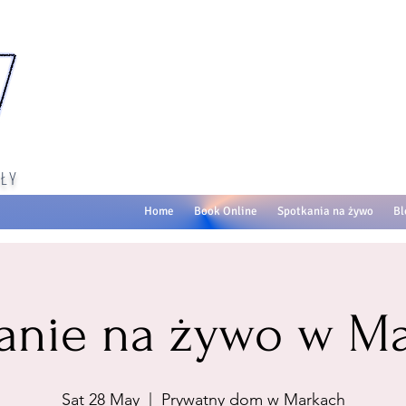
ŁY
Home
Book Online
Spotkania na żywo
Bl
anie na żywo w M
Sat 28 May
  |  
Prywatny dom w Markach