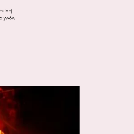
tulnej
wpływów