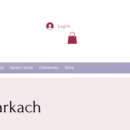
Log In
og
Opinie i posty
Członkowie
Sklep
arkach