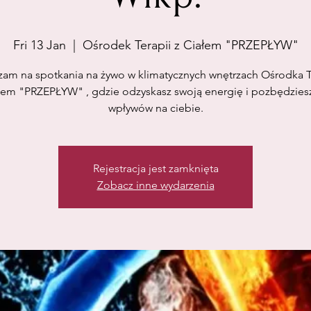
Fri 13 Jan
  |  
Ośrodek Terapii z Ciałem "PRZEPŁYW"
zam na spotkania na żywo w klimatycznych wnętrzach Ośrodka Te
łem "PRZEPŁYW" , gdzie odzyskasz swoją energię i pozbędziesz
wpływów na ciebie.
Rejestracja jest zamknięta
Zobacz inne wydarzenia