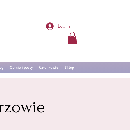
Log In
og
Opinie i posty
Członkowie
Sklep
rzowie