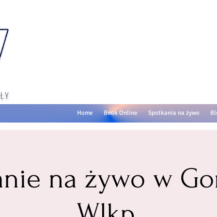
ŁY
Home
Book Online
Spotkania na żywo
Bl
anie na żywo w Go
Wlkp.