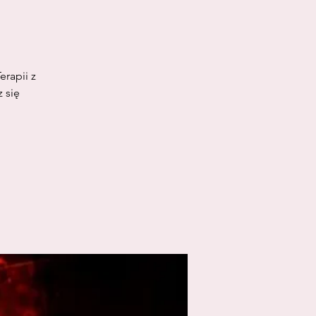
rapii z
 się