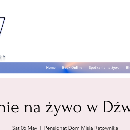
ŁY
Home
Book Online
Spotkania na żywo
Bl
nie na żywo w Dźw
Sat 06 May
  |  
Pensjonat Dom Misia Ratownika