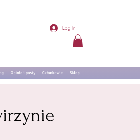
Log In
og
Opinie i posty
Członkowie
Sklep
irzynie