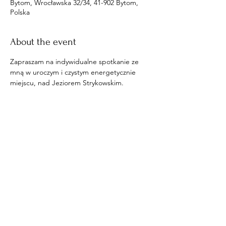
Bytom, Wrocławska 32/34, 41-902 Bytom,
Polska
About the event
Zapraszam na indywidualne spotkanie ze 
mną w uroczym i czystym energetycznie 
miejscu, nad Jeziorem Strykowskim.
Share this event
​© 2020 by Engel und Iarius.