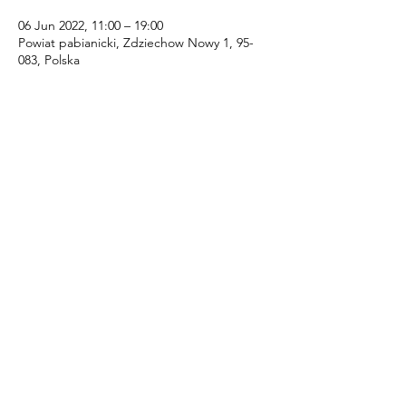
06 Jun 2022, 11:00 – 19:00
Powiat pabianicki, Zdziechow Nowy 1, 95-
083, Polska
Share this event
​© 2020 by Engel und Iarius.
Proudly created with
Wix.com