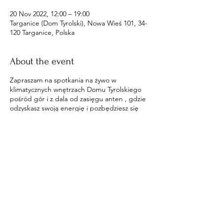
20 Nov 2022, 12:00 – 19:00
Targanice (Dom Tyrolski), Nowa Wieś 101, 34-
120 Targanice, Polska
About the event
Zapraszam na spotkania na żywo w
klimatycznych wnętrzach Domu Tyrolskiego
pośród gór i z dala od zasięgu anten , gdzie
odzyskasz swoją energię i pozbędziesz się
wpływów na ciebie.
Share this event