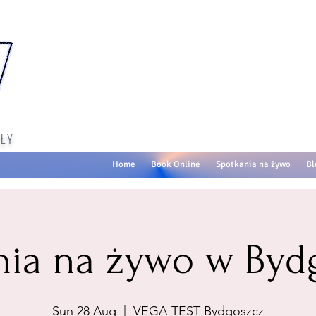
ŁY
Home
Book Online
Spotkania na żywo
Bl
nia na żywo w Byd
Sun 28 Aug
  |  
VEGA-TEST Bydgoszcz