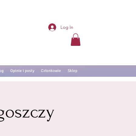
Log In
og
Opinie i posty
Członkowie
Sklep
goszczy