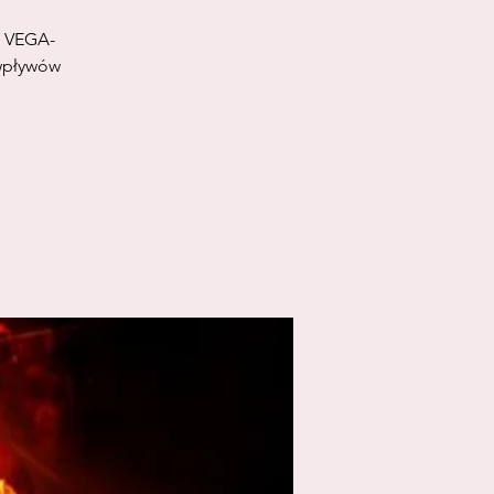
i VEGA-
 wpływów