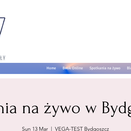
ŁY
Home
Book Online
Spotkania na żywo
Bl
nia na żywo w Byd
Sun 13 Mar
  |  
VEGA-TEST Bydgoszcz