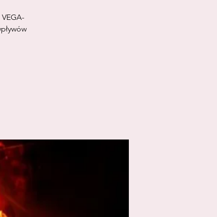
i VEGA-
 wpływów