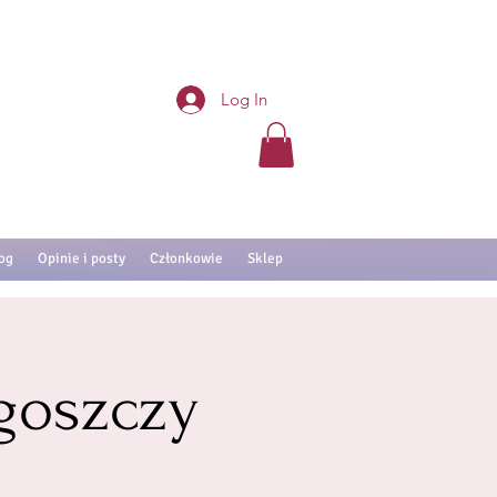
Log In
og
Opinie i posty
Członkowie
Sklep
goszczy