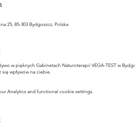
n
a 25, 85-303 Bydgoszcz, Polska
t
 żywo w pięknych Gabinetach Naturoterapii VEGA-TEST w Bydgo
z się wpływów na ciebie.
 Analytics and functional cookie settings.
t