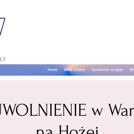
ŁY
Home
Book Online
Spotkania na żywo
Bl
 UWOLNIENIE w War
na Hożej