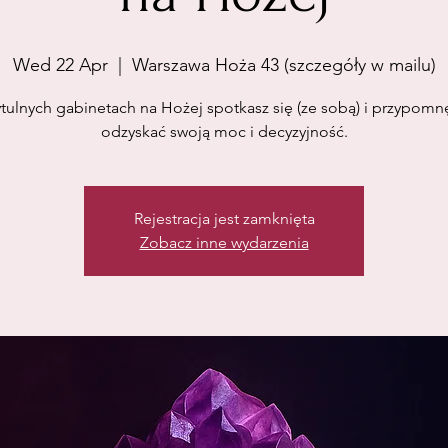
Wed 22 Apr
  |  
Warszawa Hoża 43 (szczegóły w mailu)
tulnych gabinetach na Hożej spotkasz się (ze sobą) i przypomnę
odzyskać swoją moc i decyzyjność.
Rejestracja jest zamknięta
Zobacz inne wydarzenia