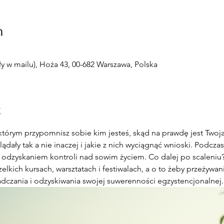
n
 w mailu), Hoża 43, 00-682 Warszawa, Polska
t
którym przypomnisz sobie kim jesteś, skąd na prawdę jest Twoj
dały tak a nie inaczej i jakie z nich wyciągnąć wnioski. Podczas
 odzyskaniem kontroli nad sowim życiem. Co dalej po scaleniu? 
elkich kursach, warsztatach i festiwalach, a o to żeby przeżywan
dczania i odzyskiwania swojej suwerenności egzystencjonalnej.