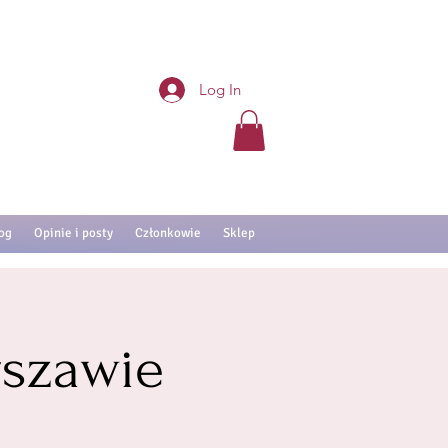
Log In
og
Opinie i posty
Członkowie
Sklep
szawie