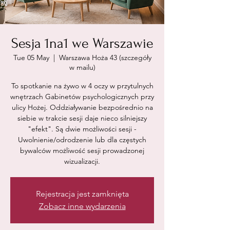
Sesja 1na1 we Warszawie
Tue 05 May
  |  
Warszawa Hoża 43 (szczegóły
w mailu)
To spotkanie na żywo w 4 oczy w przytulnych
wnętrzach Gabinetów psychologicznych przy
ulicy Hożej. Oddziaływanie bezpośrednio na
siebie w trakcie sesji daje nieco silniejszy
"efekt". Są dwie możliwości sesji -
Uwolnienie/odrodzenie lub dla częstych
bywalców możliwość sesji prowadzonej
wizualizacji.
Rejestracja jest zamknięta
Zobacz inne wydarzenia