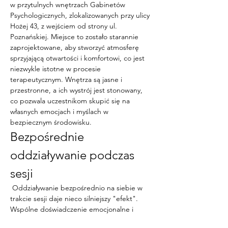
w przytulnych wnętrzach Gabinetów 
Psychologicznych, zlokalizowanych przy ulicy 
Hożej 43, z wejściem od strony ul. 
Poznańskiej. Miejsce to zostało starannie 
zaprojektowane, aby stworzyć atmosferę 
sprzyjającą otwartości i komfortowi, co jest 
niezwykle istotne w procesie 
terapeutycznym. Wnętrza są jasne i 
przestronne, a ich wystrój jest stonowany, 
co pozwala uczestnikom skupić się na 
własnych emocjach i myślach w 
bezpiecznym środowisku.
Bezpośrednie 
oddziaływanie podczas 
sesji
 Oddziaływanie bezpośrednio na siebie w 
trakcie sesji daje nieco silniejszy "efekt". 
Wspólne doświadczenie emocjonalne i 
psychiczne, jakie zachodzi w trakcie 