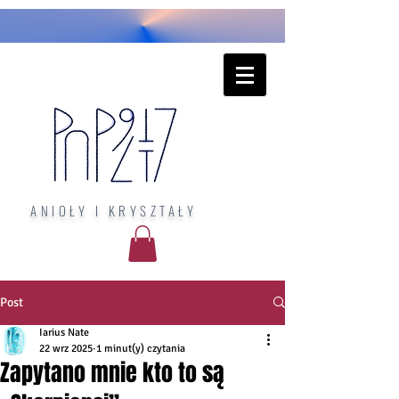
ANIOŁY I KRYSZTAŁY
Post
Iarius Nate
22 wrz 2025
1 minut(y) czytania
Zapytano mnie kto to są