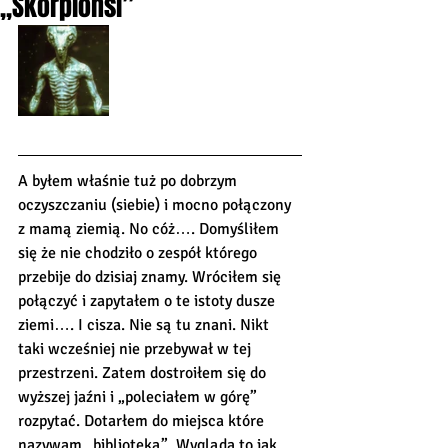
„Skorpionsi”
A byłem właśnie tuż po dobrzym 
oczyszczaniu (siebie) i mocno połączony 
z mamą ziemią. No cóż…. Domyśliłem 
się że nie chodziło o zespół którego 
przebije do dzisiaj znamy. Wróciłem się 
połączyć i zapytałem o te istoty dusze 
ziemi…. I cisza. Nie są tu znani. Nikt 
taki wcześniej nie przebywał w tej 
przestrzeni. Zatem dostroiłem się do 
wyższej jaźni i „poleciałem w górę” 
rozpytać. Dotarłem do miejsca które 
nazywam „biblioteką”. Wygląda to jak 