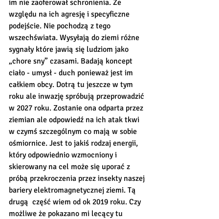
im nie zaoferował schronienia. Ze 
względu na ich agresję i specyficzne 
podejście. Nie pochodzą z tego 
wszechświata. Wysyłają do ziemi różne 
sygnały które jawią się ludziom jako 
„chore sny” czasami. Badają koncept 
ciało - umysł - duch ponieważ jest im 
całkiem obcy. Dotrą tu jeszcze w tym 
roku ale inwazję spróbują przeprowadzić 
w 2027 roku. Zostanie ona odparta przez 
ziemian ale odpowiedź na ich atak tkwi 
w czymś szczególnym co mają w sobie 
ośmiornice. Jest to jakiś rodzaj energii, 
który odpowiednio wzmocniony i 
skierowany na cel może się uporać z 
próbą przekroczenia przez insekty naszej 
bariery elektromagnetycznej ziemi. Tą 
drugą  część wiem od ok 2019 roku. Czy 
możliwe że pokazano mi lecący tu 