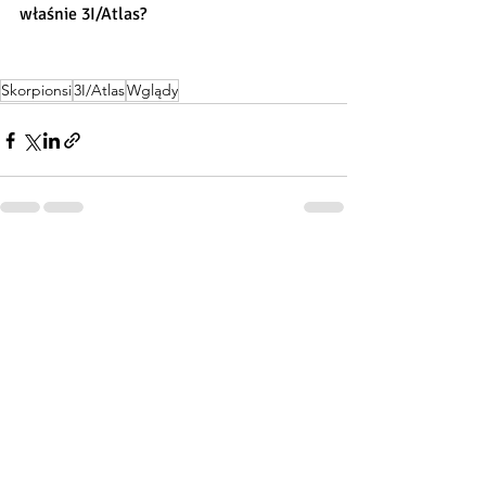
właśnie 3I/Atlas?
Skorpionsi
3I/Atlas
Wglądy
Ostatnie posty
Zobacz wszystkie