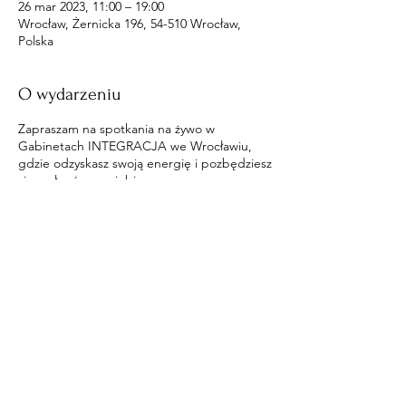
26 mar 2023, 11:00 – 19:00
Wrocław, Żernicka 196, 54-510 Wrocław,
Polska
O wydarzeniu
Zapraszam na spotkania na żywo w
Gabinetach INTEGRACJA we Wrocławiu,
gdzie odzyskasz swoją energię i pozbędziesz
się wpływów na ciebie.
Udostępnij to wydarzenie