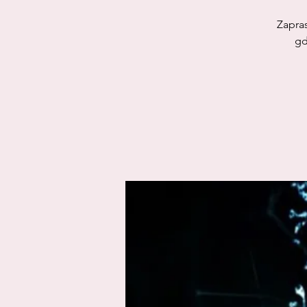
Zapra
gd