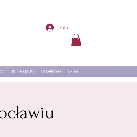
Zaloguj się
og
Opinie i posty
Członkowie
Sklep
ocławiu