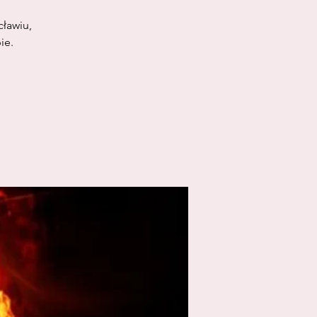
ławiu,
ie.