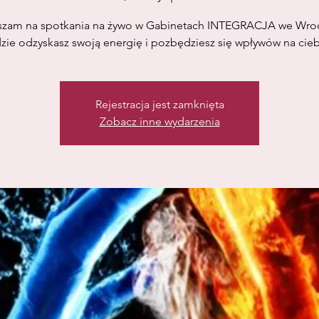
szam na spotkania na żywo w Gabinetach INTEGRACJA we Wroc
zie odzyskasz swoją energię i pozbędziesz się wpływów na cieb
Rejestracja jest zamknięta
Zobacz inne wydarzenia