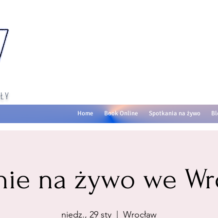
ŁY
Home
Book Online
Spotkania na żywo
Bl
nie na żywo we Wr
niedz., 29 sty
  |  
Wrocław