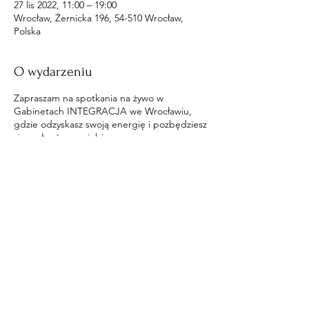
27 lis 2022, 11:00 – 19:00
Wrocław, Żernicka 196, 54-510 Wrocław,
Polska
O wydarzeniu
Zapraszam na spotkania na żywo w
Gabinetach INTEGRACJA we Wrocławiu,
gdzie odzyskasz swoją energię i pozbędziesz
się wpływów na ciebie.
Udostępnij to wydarzenie