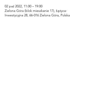
02 paź 2022, 11:00 – 19:00
Zielona Góra (blok mieszkanie 17), Łężyca-
Inwestycyjna 28, 66-016 Zielona Góra, Polska
Udostępnij to wydarzenie
​© 2020 by Engel und Iarius.
Proudly created with
Wix.com