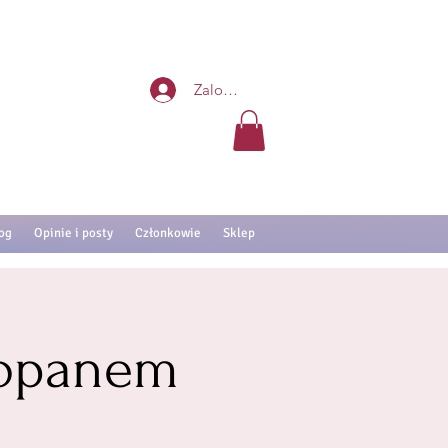
Zaloguj się
og
Opinie i posty
Członkowie
Sklep
kopanem