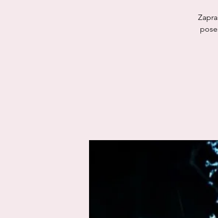
Zapra
poses