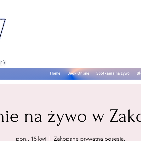
ŁY
Home
Book Online
Spotkania na żywo
Bl
nie na żywo w Za
pon., 18 kwi
  |  
Zakopane prywatna posesja.