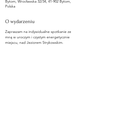
Bytom, Wrocławska 32/34, 41-902 Bytom,
Polska
O wydarzeniu
Zapraszam na indywidualne spotkanie ze 
mną w uroczym i czystym energetycznie 
miejscu, nad Jeziorem Strykowskim.
Udostępnij to wydarzenie
​© 2020 by Engel und Iarius.