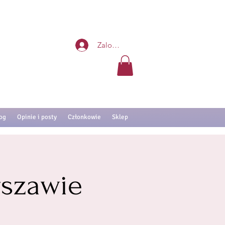
Zaloguj się
og
Opinie i posty
Członkowie
Sklep
szawie