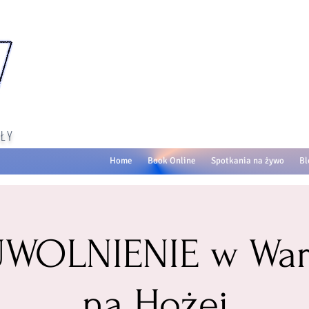
ŁY
Home
Book Online
Spotkania na żywo
Bl
 UWOLNIENIE w War
na Hożej