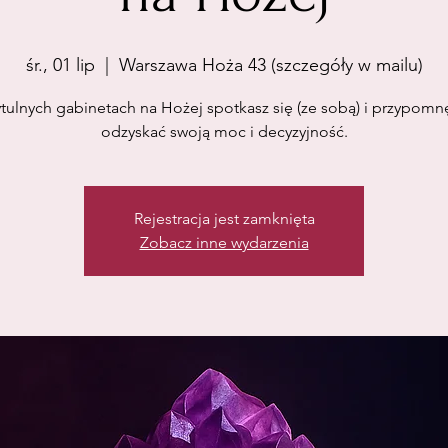
śr., 01 lip
  |  
Warszawa Hoża 43 (szczegóły w mailu)
tulnych gabinetach na Hożej spotkasz się (ze sobą) i przypomnę
odzyskać swoją moc i decyzyjność.
Rejestracja jest zamknięta
Zobacz inne wydarzenia