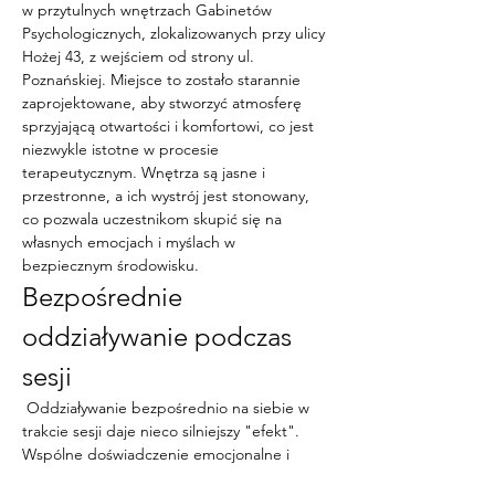
w przytulnych wnętrzach Gabinetów 
Psychologicznych, zlokalizowanych przy ulicy 
Hożej 43, z wejściem od strony ul. 
Poznańskiej. Miejsce to zostało starannie 
zaprojektowane, aby stworzyć atmosferę 
sprzyjającą otwartości i komfortowi, co jest 
niezwykle istotne w procesie 
terapeutycznym. Wnętrza są jasne i 
przestronne, a ich wystrój jest stonowany, 
co pozwala uczestnikom skupić się na 
własnych emocjach i myślach w 
bezpiecznym środowisku.
Bezpośrednie 
oddziaływanie podczas 
sesji
 Oddziaływanie bezpośrednio na siebie w 
trakcie sesji daje nieco silniejszy "efekt". 
Wspólne doświadczenie emocjonalne i 
psychiczne, jakie zachodzi w trakcie 