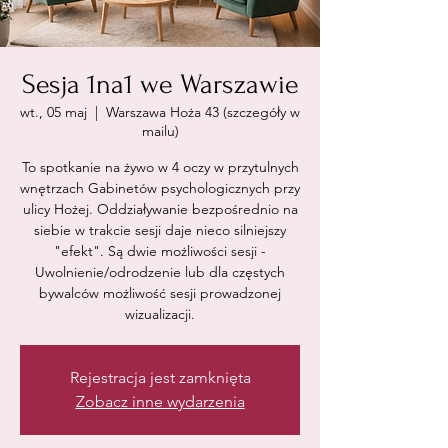
Sesja 1na1 we Warszawie
wt., 05 maj
  |  
Warszawa Hoża 43 (szczegóły w
mailu)
To spotkanie na żywo w 4 oczy w przytulnych
wnętrzach Gabinetów psychologicznych przy
ulicy Hożej. Oddziaływanie bezpośrednio na
siebie w trakcie sesji daje nieco silniejszy
"efekt". Są dwie możliwości sesji -
Uwolnienie/odrodzenie lub dla częstych
bywalców możliwość sesji prowadzonej
wizualizacji.
Rejestracja jest zamknięta
Zobacz inne wydarzenia