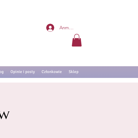
Anmelden
og
Opinie i posty
Członkowie
Sklep
 w