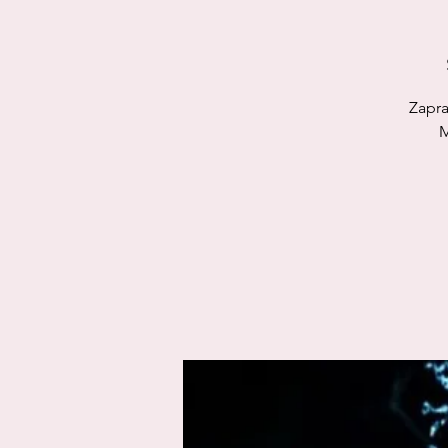
Zapra
M