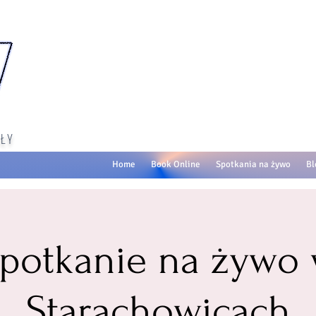
ŁY
Home
Book Online
Spotkania na żywo
Bl
potkanie na żywo
Starachowicach