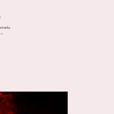
a
binetu
 i