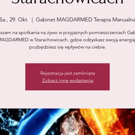
Sa., 29. Okt.
  |  
Gabinet MAGDARMED Terapia Manualn
szam na spotkania na żywo w przyjaznych pomieszczeniach Ga
AGDARMED w Starachowicach, gdzie odzyskasz swoją energię
pozbędziesz się wpływów na ciebie.
Rejestracja jest zamknięta
Zobacz inne wydarzenia