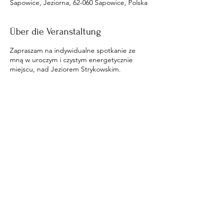
Sapowice, Jeziorna, 62-060 Sapowice, Polska
Über die Veranstaltung
Zapraszam na indywidualne spotkanie ze
mną w uroczym i czystym energetycznie
miejscu, nad Jeziorem Strykowskim.
Diese Veranstaltung teilen
​© 2020 by Engel und Iarius.
Proudly created with
Wix.com