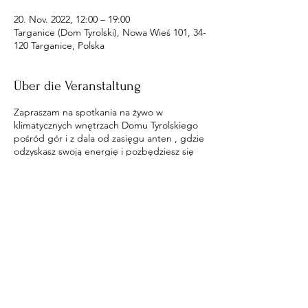
20. Nov. 2022, 12:00 – 19:00
Targanice (Dom Tyrolski), Nowa Wieś 101, 34-
120 Targanice, Polska
Über die Veranstaltung
Zapraszam na spotkania na żywo w
klimatycznych wnętrzach Domu Tyrolskiego
pośród gór i z dala od zasięgu anten , gdzie
odzyskasz swoją energię i pozbędziesz się
wpływów na ciebie.
Diese Veranstaltung teilen