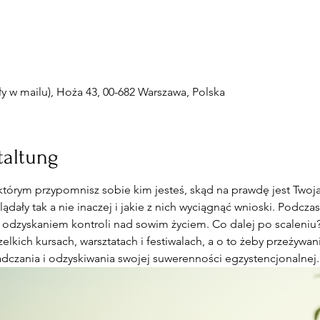
 w mailu), Hoża 43, 00-682 Warszawa, Polska
taltung
którym przypomnisz sobie kim jesteś, skąd na prawdę jest Twoj
dały tak a nie inaczej i jakie z nich wyciągnąć wnioski. Podczas
 odzyskaniem kontroli nad sowim życiem. Co dalej po scaleniu? 
elkich kursach, warsztatach i festiwalach, a o to żeby przeżywan
dczania i odzyskiwania swojej suwerenności egzystencjonalnej.