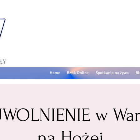
ŁY
Home
Book Online
Spotkania na żywo
Bl
 UWOLNIENIE w War
na Hożej