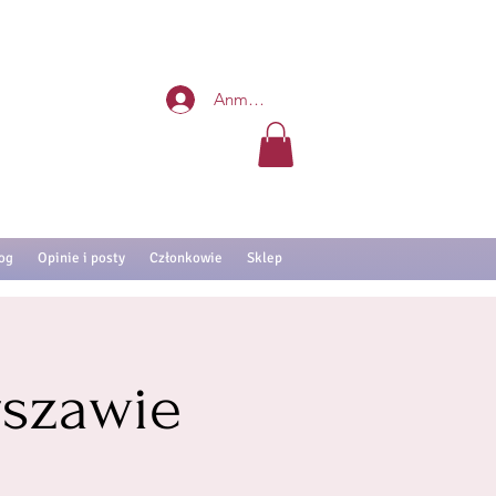
Anmelden
og
Opinie i posty
Członkowie
Sklep
szawie