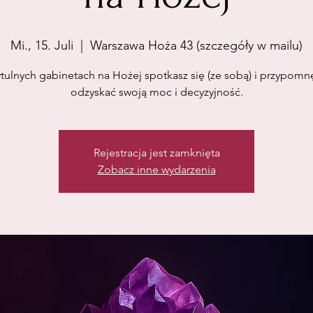
Mi., 15. Juli
  |  
Warszawa Hoża 43 (szczegóły w mailu)
tulnych gabinetach na Hożej spotkasz się (ze sobą) i przypomnę
odzyskać swoją moc i decyzyjność.
Rejestracja jest zamknięta
Zobacz inne wydarzenia