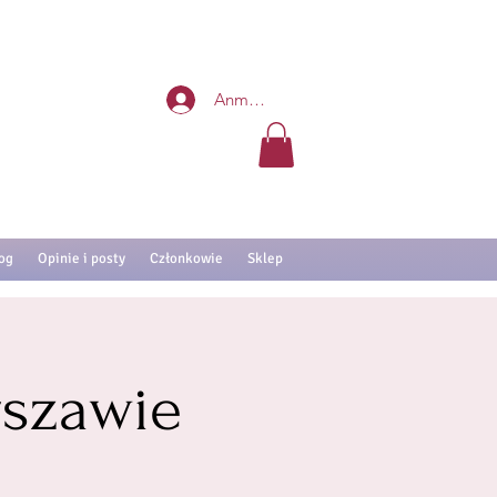
Anmelden
og
Opinie i posty
Członkowie
Sklep
szawie