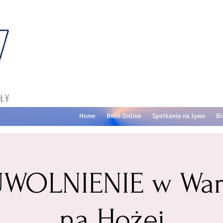
ŁY
Home
Book Online
Spotkania na żywo
Bl
 UWOLNIENIE w War
na Hożej