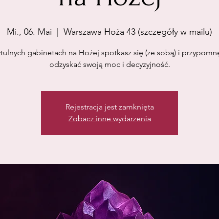
Mi., 06. Mai
  |  
Warszawa Hoża 43 (szczegóły w mailu)
tulnych gabinetach na Hożej spotkasz się (ze sobą) i przypomnę
odzyskać swoją moc i decyzyjność.
Rejestracja jest zamknięta
Zobacz inne wydarzenia