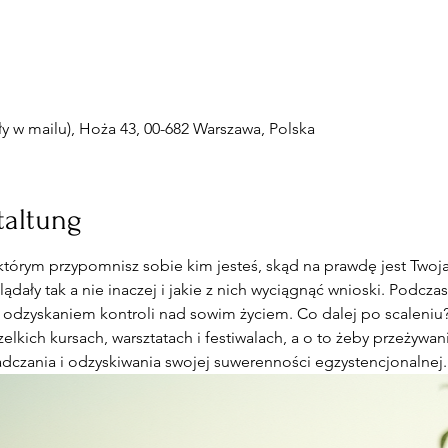
 w mailu), Hoża 43, 00-682 Warszawa, Polska
taltung
którym przypomnisz sobie kim jesteś, skąd na prawdę jest Twoj
dały tak a nie inaczej i jakie z nich wyciągnąć wnioski. Podczas
 odzyskaniem kontroli nad sowim życiem. Co dalej po scaleniu? 
elkich kursach, warsztatach i festiwalach, a o to żeby przeżywan
dczania i odzyskiwania swojej suwerenności egzystencjonalnej.