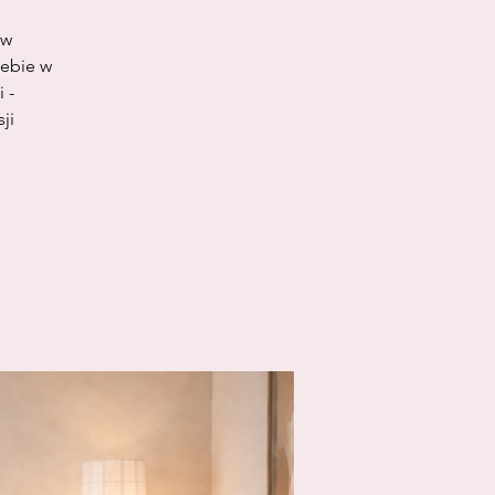
ów
iebie w
 -
ji