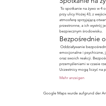
Spotkanie na ż
 To spotkanie na żywo w 4 oczy odbywa się w przytulnych wnętrzach Gabinetów Psychologicznych, zlokalizowanych 
przy ulicy Hożej 43, z wejśc
atmosferę sprzyjającą otwart
przestronne, a ich wystrój 
bezpiecznym środowisku.
Bezpośrednie o
 Oddziaływanie bezpośrednio na siebie w trakcie sesji daje nieco silniejszy "efekt". Wspólne doświadczenie 
emocjonalne i psychiczne, j
oraz swoich reakcji. Bezpoś
przemyśleniami w czasie rze
Uczestnicy mogą liczyć na 
Mehr anzeigen
Google Maps wurde aufgrund der Anal