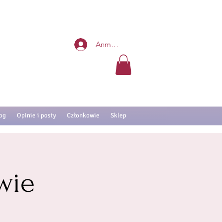
Anmelden
og
Opinie i posty
Członkowie
Sklep
wie