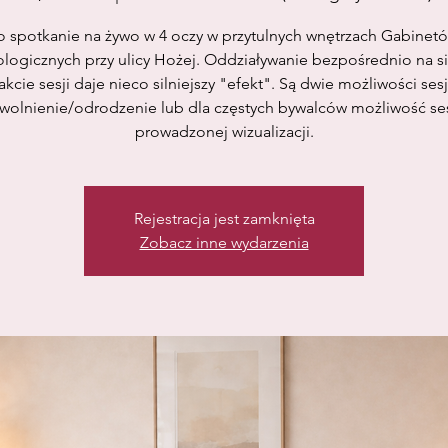
o spotkanie na żywo w 4 oczy w przytulnych wnętrzach Gabinet
logicznych przy ulicy Hożej. Oddziaływanie bezpośrednio na s
rakcie sesji daje nieco silniejszy "efekt". Są dwie możliwości sesji
wolnienie/odrodzenie lub dla częstych bywalców możliwość ses
prowadzonej wizualizacji.
Rejestracja jest zamknięta
Zobacz inne wydarzenia