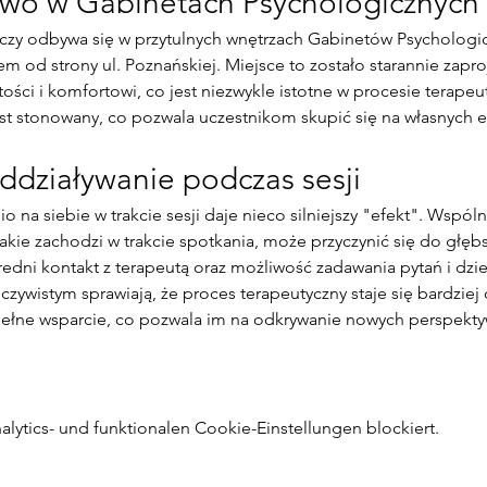
ywo w Gabinetach Psychologicznych
iem od strony ul. Poznańskiej. Miejsce to zostało starannie zapr
ości i komfortowi, co jest niezwykle istotne w procesie terapeu
jest stonowany, co pozwala uczestnikom skupić się na własnych 
ddziaływanie podczas sesji
akie zachodzi w trakcie spotkania, może przyczynić się do głęb
redni kontakt z terapeutą oraz możliwość zadawania pytań i dzie
czywistym sprawiają, że proces terapeutyczny staje się bardziej 
pełne wsparcie, co pozwala im na odkrywanie nowych perspekt
ytics- und funktionalen Cookie-Einstellungen blockiert.