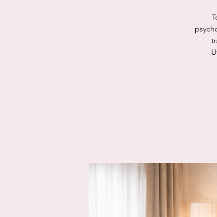
T
psycho
t
U