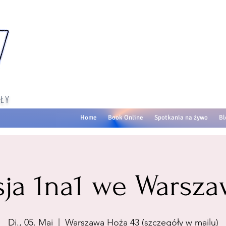
ŁY
Home
Book Online
Spotkania na żywo
Bl
sja 1na1 we Warsza
Di., 05. Mai
  |  
Warszawa Hoża 43 (szczegóły w mailu)